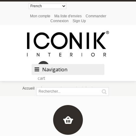
Mon compte
Ma liste d'envies
Commander
Connexion
Sign Up
Shopping
Navigation
cart
Accueil
Lampes
Lampes de plafond