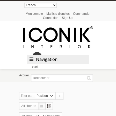
Mon compte
Ma liste d'envies
Commander
Connexion
Sign Up
Shopping
Navigation
cart
Accueil
Chaises
Chaises à Manger
Trier par
Afficher en