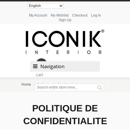
My Account
My Wishlist
Checkout
Log In
Sign Up
Shopping
Navigation
cart
Home
Politique de Confidentialite
POLITIQUE DE
CONFIDENTIALITE