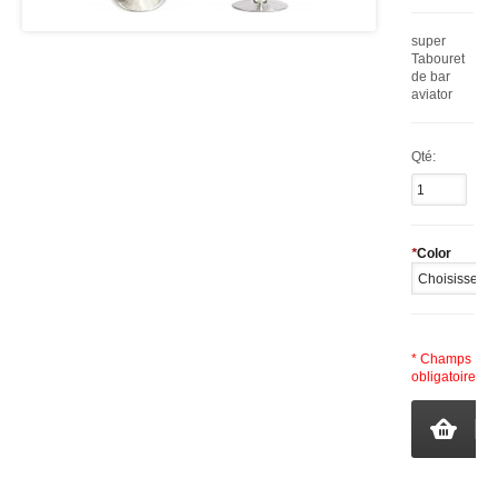
super
Tabouret
de bar
aviator
Qté:
*
Color
* Champs
obligatoires
A