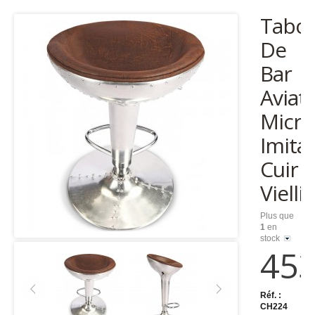
Tabou
De
Bar
Aviato
Micro
Imita
Cuir
Vielli
Plus que
1
en
stock
453
Réf. :
CH224